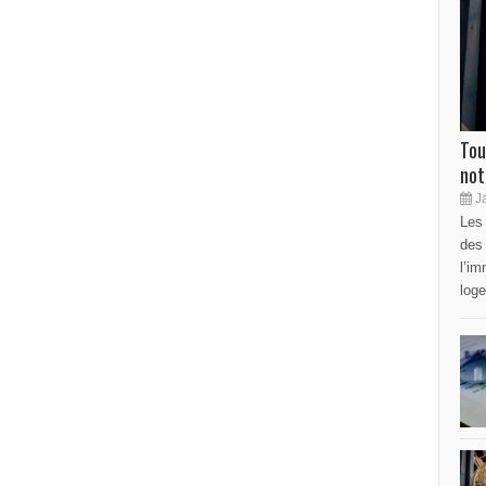
Tou
not
Ja
Les 
des
l’im
loge